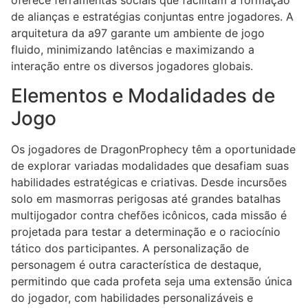
oferece ferramentas sociais que facilitam a formação
de alianças e estratégias conjuntas entre jogadores. A
arquitetura da a97 garante um ambiente de jogo
fluido, minimizando latências e maximizando a
interação entre os diversos jogadores globais.
Elementos e Modalidades de
Jogo
Os jogadores de DragonProphecy têm a oportunidade
de explorar variadas modalidades que desafiam suas
habilidades estratégicas e criativas. Desde incursões
solo em masmorras perigosas até grandes batalhas
multijogador contra chefões icônicos, cada missão é
projetada para testar a determinação e o raciocínio
tático dos participantes. A personalização de
personagem é outra característica de destaque,
permitindo que cada profeta seja uma extensão única
do jogador, com habilidades personalizáveis e