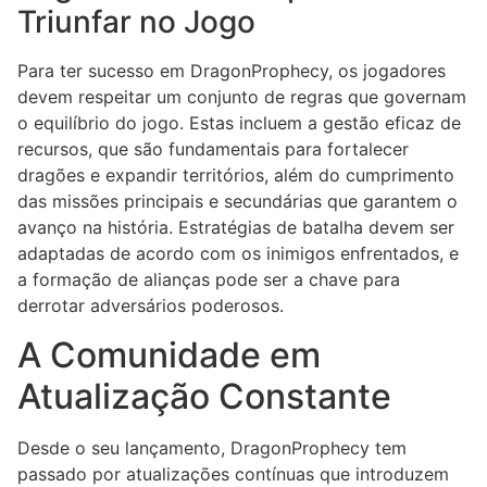
Triunfar no Jogo
Para ter sucesso em DragonProphecy, os jogadores
devem respeitar um conjunto de regras que governam
o equilíbrio do jogo. Estas incluem a gestão eficaz de
recursos, que são fundamentais para fortalecer
dragões e expandir territórios, além do cumprimento
das missões principais e secundárias que garantem o
avanço na história. Estratégias de batalha devem ser
adaptadas de acordo com os inimigos enfrentados, e
a formação de alianças pode ser a chave para
derrotar adversários poderosos.
A Comunidade em
Atualização Constante
Desde o seu lançamento, DragonProphecy tem
passado por atualizações contínuas que introduzem