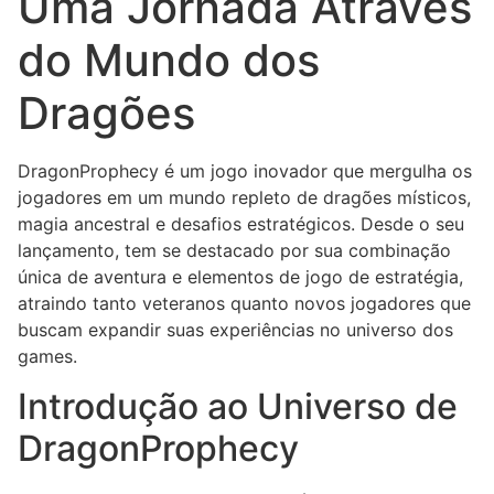
Uma Jornada Através
do Mundo dos
Dragões
DragonProphecy é um jogo inovador que mergulha os
jogadores em um mundo repleto de dragões místicos,
magia ancestral e desafios estratégicos. Desde o seu
lançamento, tem se destacado por sua combinação
única de aventura e elementos de jogo de estratégia,
atraindo tanto veteranos quanto novos jogadores que
buscam expandir suas experiências no universo dos
games.
Introdução ao Universo de
DragonProphecy