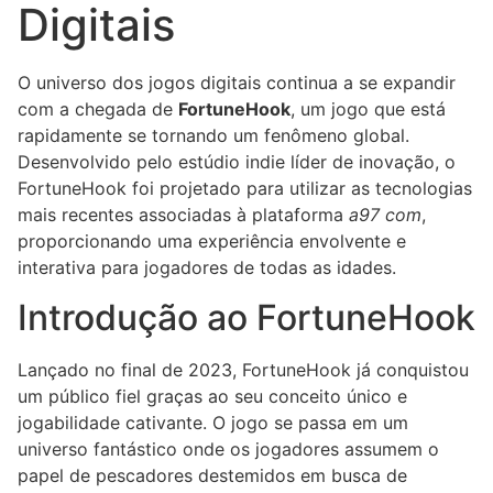
Digitais
O universo dos jogos digitais continua a se expandir
com a chegada de
FortuneHook
, um jogo que está
rapidamente se tornando um fenômeno global.
Desenvolvido pelo estúdio indie líder de inovação, o
FortuneHook foi projetado para utilizar as tecnologias
mais recentes associadas à plataforma
a97 com
,
proporcionando uma experiência envolvente e
interativa para jogadores de todas as idades.
Introdução ao FortuneHook
Lançado no final de 2023, FortuneHook já conquistou
um público fiel graças ao seu conceito único e
jogabilidade cativante. O jogo se passa em um
universo fantástico onde os jogadores assumem o
papel de pescadores destemidos em busca de