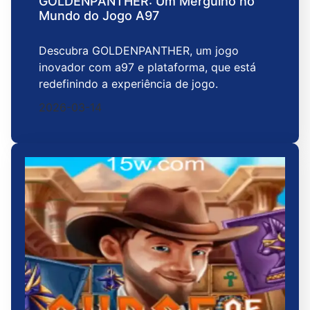
GOLDENPANTHER: Um Mergulho no
Mundo do Jogo A97
Descubra GOLDENPANTHER, um jogo
inovador com a97 e plataforma, que está
redefinindo a experiência de jogo.
2026-03-14