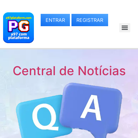
ENTRAR
REGISTRAR
Central de Notícias