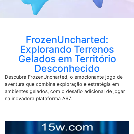
FrozenUncharted:
Explorando Terrenos
Gelados em Território
Desconhecido
Descubra FrozenUncharted, o emocionante jogo de
aventura que combina exploração e estratégia em
ambientes gelados, com o desafio adicional de jogar
na inovadora plataforma A97.