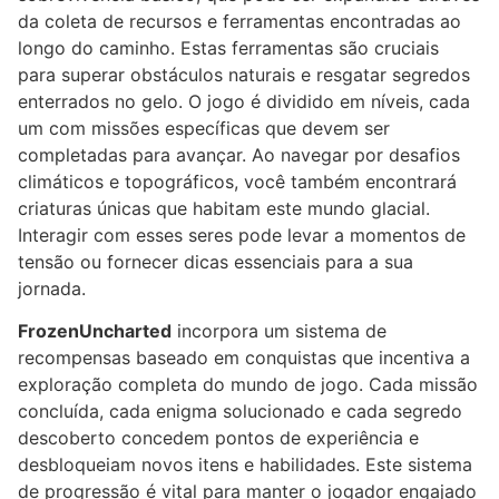
da coleta de recursos e ferramentas encontradas ao
longo do caminho. Estas ferramentas são cruciais
para superar obstáculos naturais e resgatar segredos
enterrados no gelo. O jogo é dividido em níveis, cada
um com missões específicas que devem ser
completadas para avançar. Ao navegar por desafios
climáticos e topográficos, você também encontrará
criaturas únicas que habitam este mundo glacial.
Interagir com esses seres pode levar a momentos de
tensão ou fornecer dicas essenciais para a sua
jornada.
FrozenUncharted
incorpora um sistema de
recompensas baseado em conquistas que incentiva a
exploração completa do mundo de jogo. Cada missão
concluída, cada enigma solucionado e cada segredo
descoberto concedem pontos de experiência e
desbloqueiam novos itens e habilidades. Este sistema
de progressão é vital para manter o jogador engajado