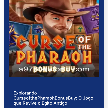
Explorando
CurseofthePharaohBonusBuy: O Jogo
que Revive o Egito Antigo