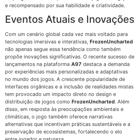
e recompensado por sua habilidade e criatividade.
Eventos Atuais e Inovações
Com um cenário global cada vez mais voltado para
tecnologias imersivas e interativas,
FrozenUncharted
não apenas segue essa tendência como também
propõe inovações significativas. O recente sucesso de
lançamentos na plataforma
A97
destaca a demanda
por experiências mais personalizadas e adaptativas
no mundo dos jogos. A crescente popularidade de
interfaces orgânicas e a inclusão de realidades mistas
tem provocado um impacto direto no design e
distribuição de jogos como
FrozenUncharted
. Além
disso, em resposta às preocupações ambientais e
climáticas, o jogo também oferece narrativas
alternativas que incentivam práticas sustentáveis e a
preservação de ecossistemas, fortalecendo o elo
entre jogador e natureza.