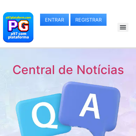
ENTRAR
REGISTRAR
Central de Notícias