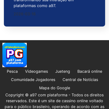
plataformas como a97.
2026-03-16
Pesca
Videogames
Jueteng
Bacará online
Comunidade Jogadores
Central de Notícias
Mapa do Google
Copyright © a97 com plataforma - Todos os direitos
reservados. Este é um site de cassino online voltado
para o público brasileiro, operando de acordo com as