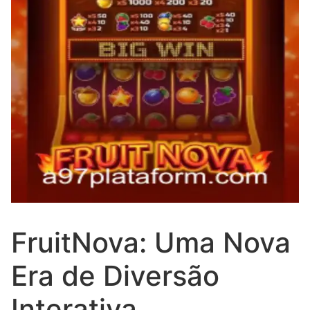
FruitNova: Uma Nova
Era de Diversão
Interativa