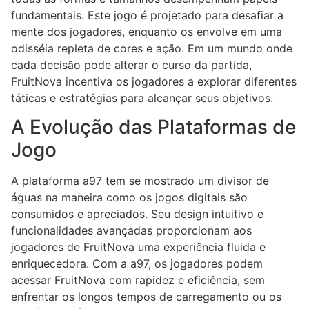
fundamentais. Este jogo é projetado para desafiar a
mente dos jogadores, enquanto os envolve em uma
odisséia repleta de cores e ação. Em um mundo onde
cada decisão pode alterar o curso da partida,
FruitNova incentiva os jogadores a explorar diferentes
táticas e estratégias para alcançar seus objetivos.
A Evolução das Plataformas de
Jogo
A plataforma a97 tem se mostrado um divisor de
águas na maneira como os jogos digitais são
consumidos e apreciados. Seu design intuitivo e
funcionalidades avançadas proporcionam aos
jogadores de FruitNova uma experiência fluida e
enriquecedora. Com a a97, os jogadores podem
acessar FruitNova com rapidez e eficiência, sem
enfrentar os longos tempos de carregamento ou os