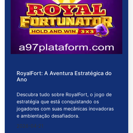
RoyalFort: A Aventura Estratégica do
Ano
Descubra tudo sobre RoyalFort, o jogo de
estratégia que está conquistando os
jogadores com suas mecânicas inovadoras
e ambientação desafiadora.
2026-04-21