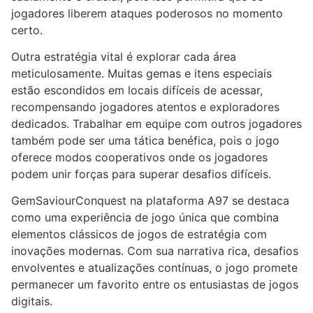
jogadores liberem ataques poderosos no momento
certo.
Outra estratégia vital é explorar cada área
meticulosamente. Muitas gemas e itens especiais
estão escondidos em locais difíceis de acessar,
recompensando jogadores atentos e exploradores
dedicados. Trabalhar em equipe com outros jogadores
também pode ser uma tática benéfica, pois o jogo
oferece modos cooperativos onde os jogadores
podem unir forças para superar desafios difíceis.
GemSaviourConquest na plataforma A97 se destaca
como uma experiência de jogo única que combina
elementos clássicos de jogos de estratégia com
inovações modernas. Com sua narrativa rica, desafios
envolventes e atualizações contínuas, o jogo promete
permanecer um favorito entre os entusiastas de jogos
digitais.