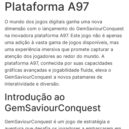
Plataforma A97
O mundo dos jogos digitais ganha uma nova
dimensão com o lançamento do GemSaviourConquest
na inovadora plataforma A97. Este jogo não é apenas
uma adição à vasta gama de jogos disponíveis, mas
uma experiência imersiva que promete capturar a
atenção dos jogadores ao redor do mundo. A
plataforma A97, conhecida por suas capacidades
gráficas avançadas e jogabilidade fluida, eleva o
GemSaviourConquest a novos patamares de
interatividade e diversão.
Introdução ao
GemSaviourConquest
GemSaviourConquest é um jogo de estratégia e
aventura que desafia os jogadores a embarcarem em