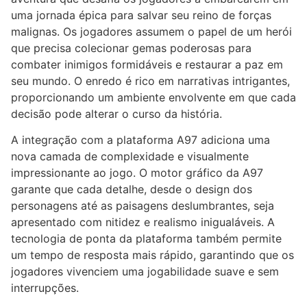
uma jornada épica para salvar seu reino de forças
malignas. Os jogadores assumem o papel de um herói
que precisa colecionar gemas poderosas para
combater inimigos formidáveis e restaurar a paz em
seu mundo. O enredo é rico em narrativas intrigantes,
proporcionando um ambiente envolvente em que cada
decisão pode alterar o curso da história.
A integração com a plataforma A97 adiciona uma
nova camada de complexidade e visualmente
impressionante ao jogo. O motor gráfico da A97
garante que cada detalhe, desde o design dos
personagens até as paisagens deslumbrantes, seja
apresentado com nitidez e realismo inigualáveis. A
tecnologia de ponta da plataforma também permite
um tempo de resposta mais rápido, garantindo que os
jogadores vivenciem uma jogabilidade suave e sem
interrupções.