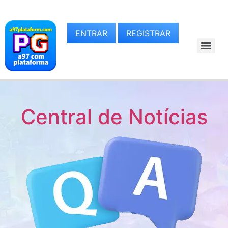
ENTRAR
REGISTRAR
Central de Notícias