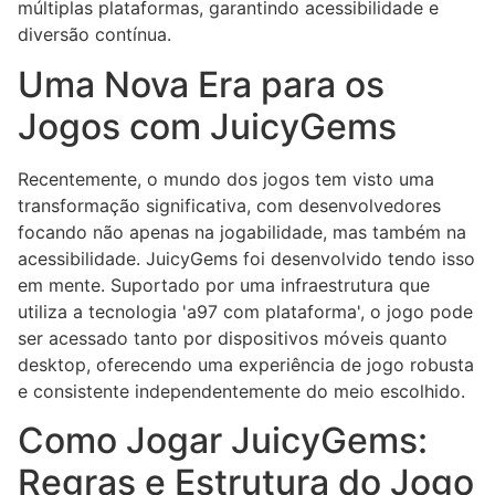
múltiplas plataformas, garantindo acessibilidade e
diversão contínua.
Uma Nova Era para os
Jogos com JuicyGems
Recentemente, o mundo dos jogos tem visto uma
transformação significativa, com desenvolvedores
focando não apenas na jogabilidade, mas também na
acessibilidade. JuicyGems foi desenvolvido tendo isso
em mente. Suportado por uma infraestrutura que
utiliza a tecnologia 'a97 com plataforma', o jogo pode
ser acessado tanto por dispositivos móveis quanto
desktop, oferecendo uma experiência de jogo robusta
e consistente independentemente do meio escolhido.
Como Jogar JuicyGems:
Regras e Estrutura do Jogo