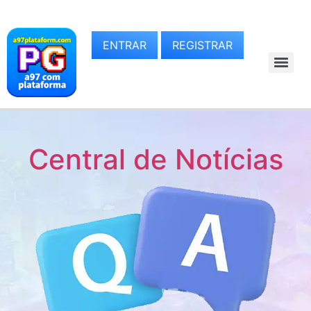
ENTRAR
REGISTRAR
Central de Notícias