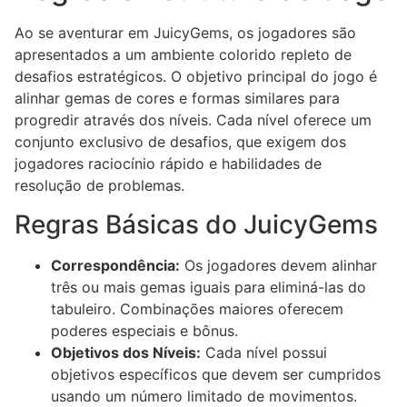
Ao se aventurar em JuicyGems, os jogadores são
apresentados a um ambiente colorido repleto de
desafios estratégicos. O objetivo principal do jogo é
alinhar gemas de cores e formas similares para
progredir através dos níveis. Cada nível oferece um
conjunto exclusivo de desafios, que exigem dos
jogadores raciocínio rápido e habilidades de
resolução de problemas.
Regras Básicas do JuicyGems
Correspondência:
Os jogadores devem alinhar
três ou mais gemas iguais para eliminá-las do
tabuleiro. Combinações maiores oferecem
poderes especiais e bônus.
Objetivos dos Níveis:
Cada nível possui
objetivos específicos que devem ser cumpridos
usando um número limitado de movimentos.