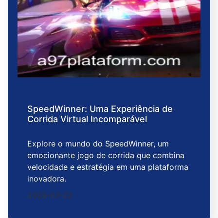
SpeedWinner: Uma Experiência de
Corrida Virtual Incomparável
Explore o mundo do SpeedWinner, um
emocionante jogo de corrida que combina
velocidade e estratégia em uma plataforma
inovadora.
2026-03-22