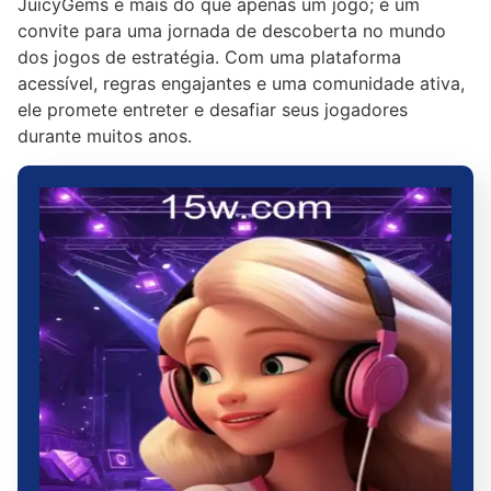
JuicyGems é mais do que apenas um jogo; é um
convite para uma jornada de descoberta no mundo
dos jogos de estratégia. Com uma plataforma
acessível, regras engajantes e uma comunidade ativa,
ele promete entreter e desafiar seus jogadores
durante muitos anos.