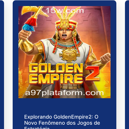
Explorando GoldenEmpire2: O
Novo Fenômeno dos Jogos de
Estratégia