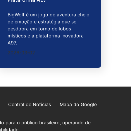
BigWolf é um jogo de aventura cheio
de emoção e estratégia que se
desdobra em torno de lobos
místicos e a plataforma inovadora
A97.
2026-03-02
Central de Notícias
Mapa do Google
o para o público brasileiro, operando de
bilidade.