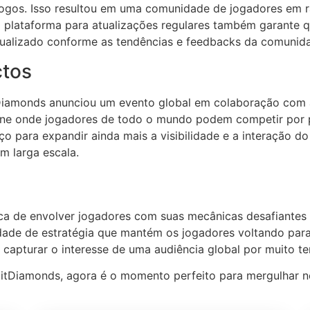
jogos. Isso resultou em uma comunidade de jogadores em r
 plataforma para atualizações regulares também garante 
tualizado conforme as tendências e feedbacks da comunid
ctos
iamonds anunciou um evento global em colaboração com 
nline onde jogadores de todo o mundo podem competir por
o para expandir ainda mais a visibilidade e a interação d
m larga escala.
de envolver jogadores com suas mecânicas desafiantes e h
dade de estratégia que mantém os jogadores voltando par
 capturar o interesse de uma audiência global por muito t
tDiamonds, agora é o momento perfeito para mergulhar nes