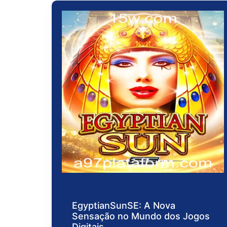
EgyptianSunSE: A Nova
Sensação no Mundo dos Jogos
Digitais