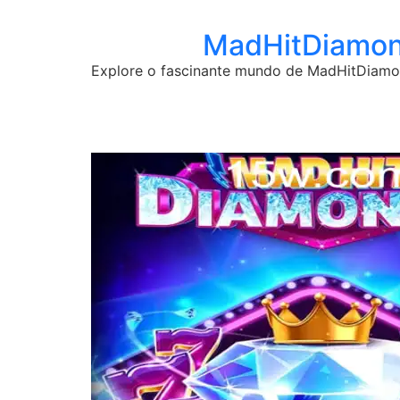
MadHitDiamon
Explore o fascinante mundo de MadHitDiamon