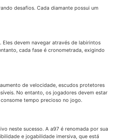
rando desafios. Cada diamante possui um
 Eles devem navegar através de labirintos
ntanto, cada fase é cronometrada, exigindo
aumento de velocidade, escudos protetores
síveis. No entanto, os jogadores devem estar
m consome tempo precioso no jogo.
tivo neste sucesso. A a97 é renomada por sua
lidade e jogabilidade imersiva, que está