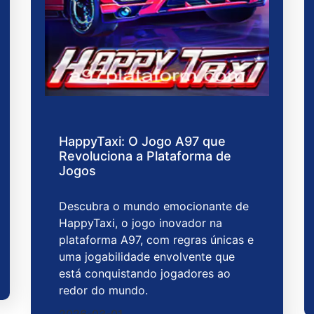
HappyTaxi: O Jogo A97 que
Revoluciona a Plataforma de
Jogos
Descubra o mundo emocionante de
HappyTaxi, o jogo inovador na
plataforma A97, com regras únicas e
uma jogabilidade envolvente que
está conquistando jogadores ao
redor do mundo.
2026-03-01