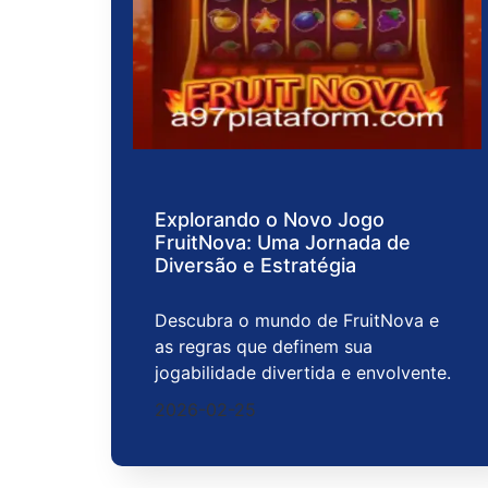
Explorando o Novo Jogo
FruitNova: Uma Jornada de
Diversão e Estratégia
Descubra o mundo de FruitNova e
as regras que definem sua
jogabilidade divertida e envolvente.
2026-02-25