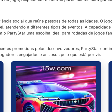
ência social que reúne pessoas de todas as idades. O jogo 
vel, atendendo a diferentes tipos de eventos. A capacidad
 o PartyStar uma escolha ideal para rodadas de jogos fami
entes prometidas pelos desenvolvedores, PartyStar contin
ogadores engajados e ansiosos pelo que está por vir.