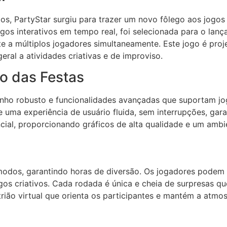
os, PartyStar surgiu para trazer um novo fôlego aos jogos 
os interativos em tempo real, foi selecionada para o lanç
 a múltiplos jogadores simultaneamente. Este jogo é proj
ral a atividades criativas e de improviso.
o das Festas
o robusto e funcionalidades avançadas que suportam jogos
 uma experiência de usuário fluida, sem interrupções, gar
cial, proporcionando gráficos de alta qualidade e um ambi
modos, garantindo horas de diversão. Os jogadores podem
gos criativos. Cada rodada é única e cheia de surpresas qu
rião virtual que orienta os participantes e mantém a atmo