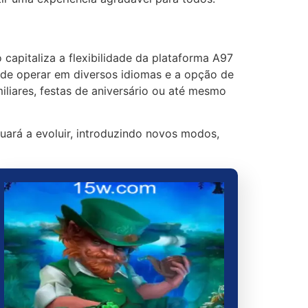
capitaliza a flexibilidade da plataforma A97
e de operar em diversos idiomas e a opção de
liares, festas de aniversário ou até mesmo
uará a evoluir, introduzindo novos modos,