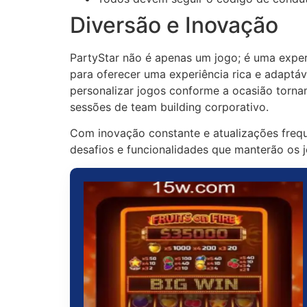
Diversão e Inovação
PartyStar não é apenas um jogo; é uma experi
para oferecer uma experiência rica e adaptá
personalizar jogos conforme a ocasião tornam
sessões de team building corporativo.
Com inovação constante e atualizações frequ
desafios e funcionalidades que manterão os j