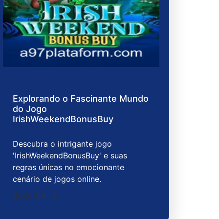
Explorando o Fascinante Mundo
do Jogo
IrishWeekendBonusBuy
Descubra o intrigante jogo
'IrishWeekendBonusBuy' e suas
regras únicas no emocionante
cenário de jogos online.
2026-04-16