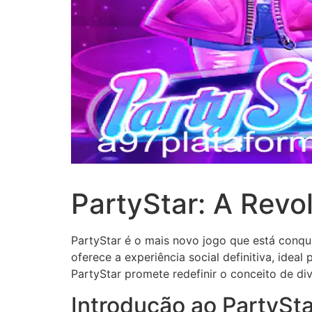
PartyStar: A Revo
PartyStar é o mais novo jogo que está conq
oferece a experiência social definitiva, ide
PartyStar promete redefinir o conceito de di
Introdução ao PartySta