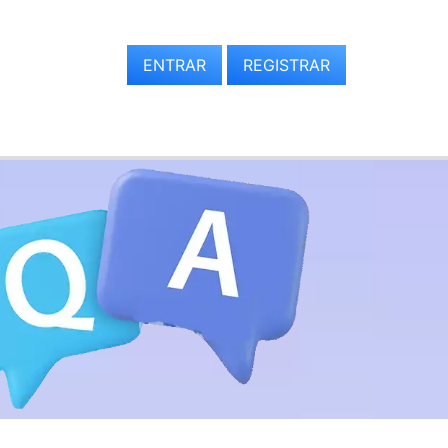
ENTRAR
REGISTRAR