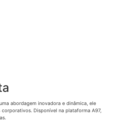
ta
 uma abordagem inovadora e dinâmica, ele
 corporativos. Disponível na plataforma A97,
as.