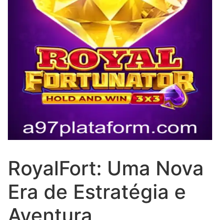
RoyalFort: Uma Nova
Era de Estratégia e
Aventura