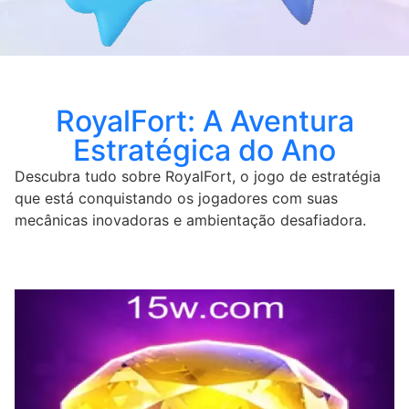
RoyalFort: A Aventura
Estratégica do Ano
Descubra tudo sobre RoyalFort, o jogo de estratégia
que está conquistando os jogadores com suas
mecânicas inovadoras e ambientação desafiadora.