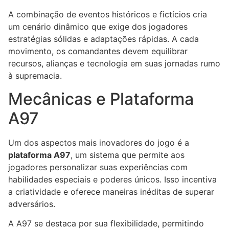
A combinação de eventos históricos e fictícios cria
um cenário dinâmico que exige dos jogadores
estratégias sólidas e adaptações rápidas. A cada
movimento, os comandantes devem equilibrar
recursos, alianças e tecnologia em suas jornadas rumo
à supremacia.
Mecânicas e Plataforma
A97
Um dos aspectos mais inovadores do jogo é a
plataforma A97
, um sistema que permite aos
jogadores personalizar suas experiências com
habilidades especiais e poderes únicos. Isso incentiva
a criatividade e oferece maneiras inéditas de superar
adversários.
A A97 se destaca por sua flexibilidade, permitindo