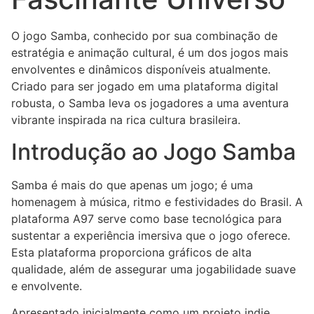
O jogo Samba, conhecido por sua combinação de
estratégia e animação cultural, é um dos jogos mais
envolventes e dinâmicos disponíveis atualmente.
Criado para ser jogado em uma plataforma digital
robusta, o Samba leva os jogadores a uma aventura
vibrante inspirada na rica cultura brasileira.
Introdução ao Jogo Samba
Samba é mais do que apenas um jogo; é uma
homenagem à música, ritmo e festividades do Brasil. A
plataforma A97 serve como base tecnológica para
sustentar a experiência imersiva que o jogo oferece.
Esta plataforma proporciona gráficos de alta
qualidade, além de assegurar uma jogabilidade suave
e envolvente.
Apresentado inicialmente como um projeto indie,