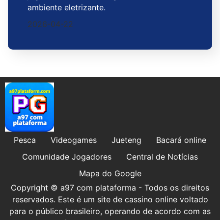
ambiente eletrizante.
2026-04-22
Pesca
Videogames
Jueteng
Bacará online
Comunidade Jogadores
Central de Notícias
Mapa do Google
Copyright © a97 com plataforma - Todos os direitos
reservados. Este é um site de cassino online voltado
para o público brasileiro, operando de acordo com as