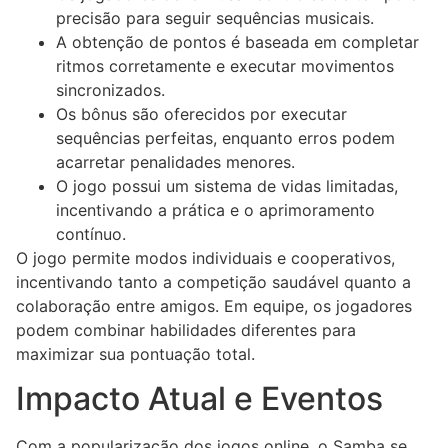
precisão para seguir sequências musicais.
A obtenção de pontos é baseada em completar
ritmos corretamente e executar movimentos
sincronizados.
Os bônus são oferecidos por executar
sequências perfeitas, enquanto erros podem
acarretar penalidades menores.
O jogo possui um sistema de vidas limitadas,
incentivando a prática e o aprimoramento
contínuo.
O jogo permite modos individuais e cooperativos,
incentivando tanto a competição saudável quanto a
colaboração entre amigos. Em equipe, os jogadores
podem combinar habilidades diferentes para
maximizar sua pontuação total.
Impacto Atual e Eventos
Com a popularização dos jogos online, o Samba se