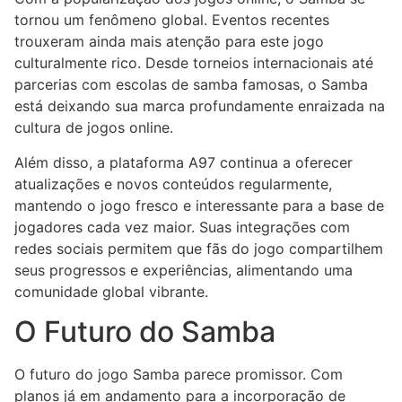
tornou um fenômeno global. Eventos recentes
trouxeram ainda mais atenção para este jogo
culturalmente rico. Desde torneios internacionais até
parcerias com escolas de samba famosas, o Samba
está deixando sua marca profundamente enraizada na
cultura de jogos online.
Além disso, a plataforma A97 continua a oferecer
atualizações e novos conteúdos regularmente,
mantendo o jogo fresco e interessante para a base de
jogadores cada vez maior. Suas integrações com
redes sociais permitem que fãs do jogo compartilhem
seus progressos e experiências, alimentando uma
comunidade global vibrante.
O Futuro do Samba
O futuro do jogo Samba parece promissor. Com
planos já em andamento para a incorporação de