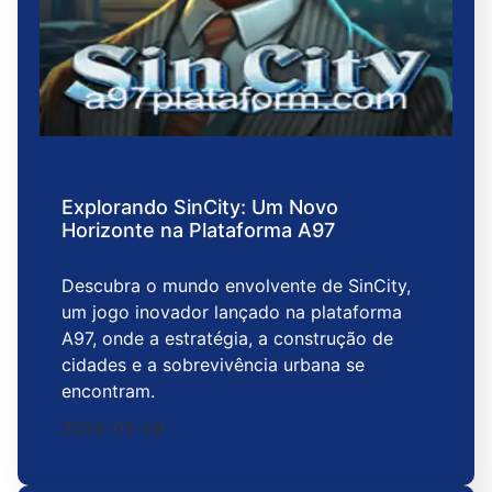
Explorando SinCity: Um Novo
Horizonte na Plataforma A97
Descubra o mundo envolvente de SinCity,
um jogo inovador lançado na plataforma
A97, onde a estratégia, a construção de
cidades e a sobrevivência urbana se
encontram.
2026-05-09