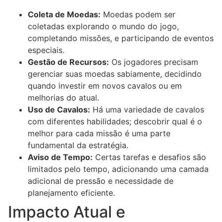
Coleta de Moedas:
Moedas podem ser
coletadas explorando o mundo do jogo,
completando missões, e participando de eventos
especiais.
Gestão de Recursos:
Os jogadores precisam
gerenciar suas moedas sabiamente, decidindo
quando investir em novos cavalos ou em
melhorias do atual.
Uso de Cavalos:
Há uma variedade de cavalos
com diferentes habilidades; descobrir qual é o
melhor para cada missão é uma parte
fundamental da estratégia.
Aviso de Tempo:
Certas tarefas e desafios são
limitados pelo tempo, adicionando uma camada
adicional de pressão e necessidade de
planejamento eficiente.
Impacto Atual e