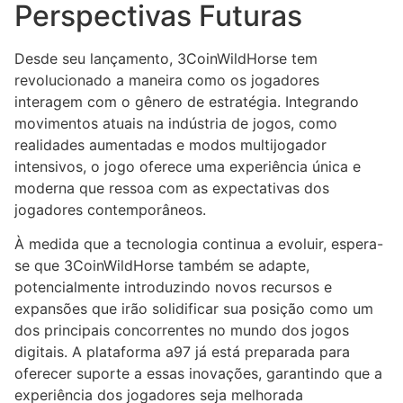
Perspectivas Futuras
Desde seu lançamento, 3CoinWildHorse tem
revolucionado a maneira como os jogadores
interagem com o gênero de estratégia. Integrando
movimentos atuais na indústria de jogos, como
realidades aumentadas e modos multijogador
intensivos, o jogo oferece uma experiência única e
moderna que ressoa com as expectativas dos
jogadores contemporâneos.
À medida que a tecnologia continua a evoluir, espera-
se que 3CoinWildHorse também se adapte,
potencialmente introduzindo novos recursos e
expansões que irão solidificar sua posição como um
dos principais concorrentes no mundo dos jogos
digitais. A plataforma a97 já está preparada para
oferecer suporte a essas inovações, garantindo que a
experiência dos jogadores seja melhorada