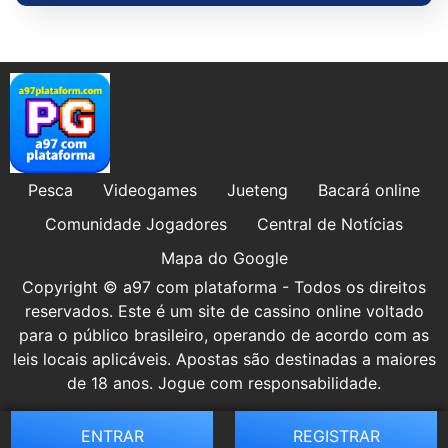
Pesca
Videogames
Jueteng
Bacará online
Comunidade Jogadores
Central de Notícias
Mapa do Google
Copyright © a97 com plataforma - Todos os direitos
reservados. Este é um site de cassino online voltado
para o público brasileiro, operando de acordo com as
leis locais aplicáveis. Apostas são destinadas a maiores
de 18 anos. Jogue com responsabilidade.
ENTRAR
REGISTRAR