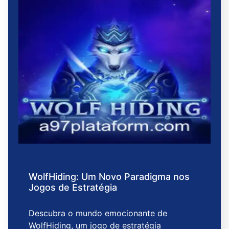
WolfHiding: Um Novo Paradigma nos
Jogos de Estratégia
Descubra o mundo emocionante de
WolfHiding, um jogo de estratégia