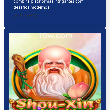
combina plataformas intrigantes com
desafios modernos.
2026-05-13