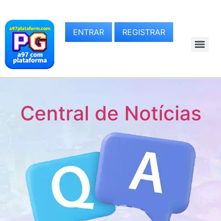
ENTRAR
REGISTRAR
Central de Notícias