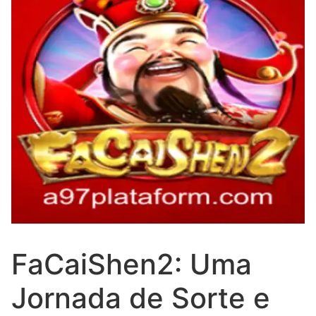
FaCaiShen2: Uma
Jornada de Sorte e