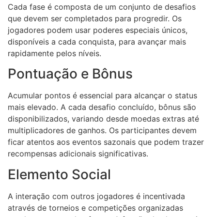
Cada fase é composta de um conjunto de desafios
que devem ser completados para progredir. Os
jogadores podem usar poderes especiais únicos,
disponíveis a cada conquista, para avançar mais
rapidamente pelos níveis.
Pontuação e Bônus
Acumular pontos é essencial para alcançar o status
mais elevado. A cada desafio concluído, bônus são
disponibilizados, variando desde moedas extras até
multiplicadores de ganhos. Os participantes devem
ficar atentos aos eventos sazonais que podem trazer
recompensas adicionais significativas.
Elemento Social
A interação com outros jogadores é incentivada
através de torneios e competições organizadas