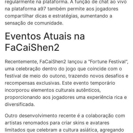
regularmente na plataforma. A função de chat ao vivo
na plataforma a97 também permite aos jogadores
compartilhar dicas e estratégias, aumentando a
sensação de comunidade.
Eventos Atuais na
FaCaiShen2
Recentemente, FaCaiShen2 lançou a "Fortune Festival",
uma celebração dentro do jogo que coincide com o
festival de meio do outono, trazendo novos desafios e
recompensas exclusivas. Este evento temporário
incorporou elementos culturais autênticos,
proporcionando aos jogadores uma experiência rica e
diversificada.
Outro desenvolvimento recente é a colaboração com
artistas renomados para criar skins e avatares
limitados que celebram a cultura asiática, agregando