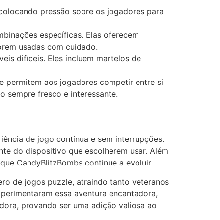
 colocando pressão sobre os jogadores para
binações específicas. Elas oferecem
forem usadas com cuidado.
is difíceis. Eles incluem martelos de
e permitem aos jogadores competir entre si
 sempre fresco e interessante.
ência de jogo contínua e sem interrupções.
e do dispositivo que escolherem usar. Além
 que CandyBlitzBombs continue a evoluir.
o de jogos puzzle, atraindo tanto veteranos
experimentaram essa aventura encantadora,
dora, provando ser uma adição valiosa ao