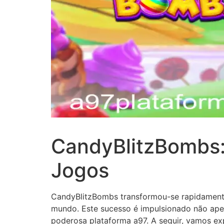
CandyBlitzBombs:
Jogos
CandyBlitzBombs transformou-se rapidament
mundo. Este sucesso é impulsionado não apen
poderosa plataforma a97. A seguir, vamos e