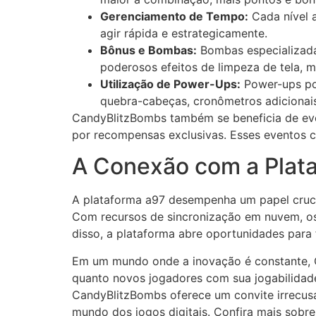
Gerenciamento de Tempo:
Cada nível 
agir rápida e estrategicamente.
Bônus e Bombas:
Bombas especializada
poderosos efeitos de limpeza de tela,
Utilização de Power-Ups:
Power-ups pod
quebra-cabeças, cronômetros adicionais
CandyBlitzBombs também se beneficia de even
por recompensas exclusivas. Esses eventos c
A Conexão com a Plat
A plataforma a97 desempenha um papel cruci
Com recursos de sincronização em nuvem, os
disso, a plataforma abre oportunidades para
Em um mundo onde a inovação é constante, C
quanto novos jogadores com sua jogabilidade
CandyBlitzBombs oferece um convite irrecusá
mundo dos jogos digitais. Confira mais sobr