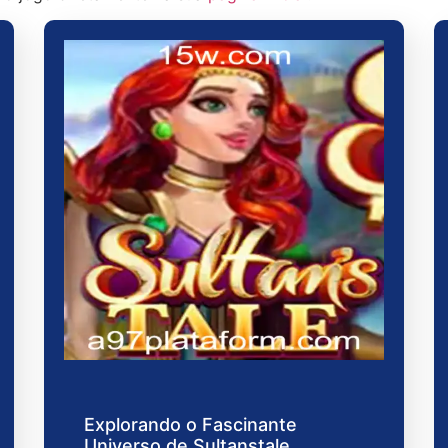
Explorando o Fascinante
Universo de Sultanstale