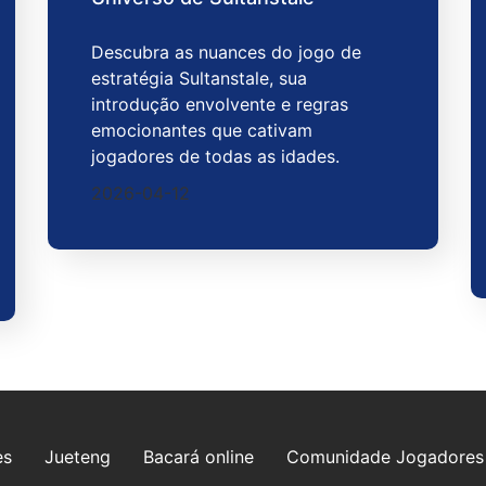
Descubra as nuances do jogo de
estratégia Sultanstale, sua
introdução envolvente e regras
emocionantes que cativam
jogadores de todas as idades.
2026-04-12
es
Jueteng
Bacará online
Comunidade Jogadores