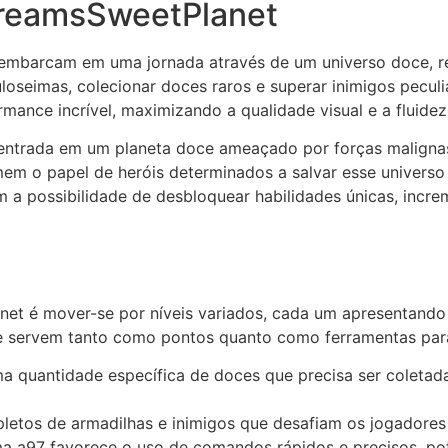
DreamsSweetPlanet
mbarcam em uma jornada através de um universo doce, rep
uloseimas, colecionar doces raros e superar inimigos pecul
mance incrível, maximizando a qualidade visual e a fluidez
entrada em um planeta doce ameaçado por forças maligna
m o papel de heróis determinados a salvar esse universo 
m a possibilidade de desbloquear habilidades únicas, incr
 é mover-se por níveis variados, cada um apresentando s
e servem tanto como pontos quanto como ferramentas para
a quantidade específica de doces que precisa ser coletad
pletos de armadilhas e inimigos que desafiam os jogadores
ma a97 favorece o uso de comandos rápidos e precisos, pot