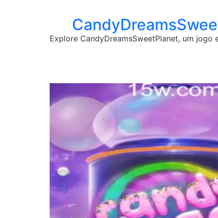
CandyDreamsSweetP
Explore CandyDreamsSweetPlanet, um jogo e