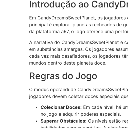
Introdução ao Candy
Em CandyDreamsSweetPlanet, os jogadores e
principal é explorar planetas recheados de g
da plataforma a97, o jogo oferece uma perfor
A narrativa do CandyDreamsSweetPlanet é c
em substâncias amargas. Os jogadores assume
cada vez mais desafiadores, os jogadores tê
mundos dentro deste planeta doce.
Regras do Jogo
O modus operandi de CandyDreamsSweetPlanet
jogadores devem coletar doces especiais qu
Colecionar Doces:
Em cada nível, há um
no jogo e adquirir poderes especiais.
Superar Obstáculos:
Os níveis estão re
habilidades para superá-los. A platafor