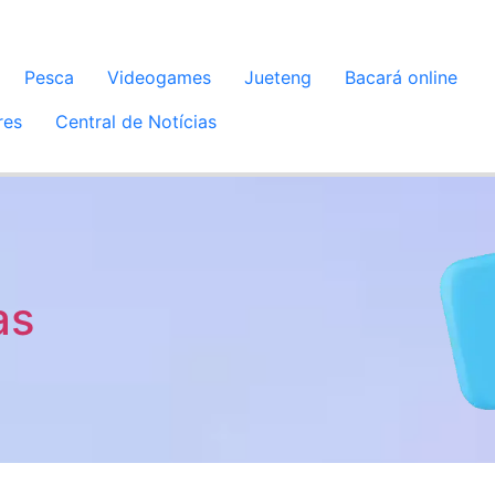
Pesca
Videogames
Jueteng
Bacará online
res
Central de Notícias
as