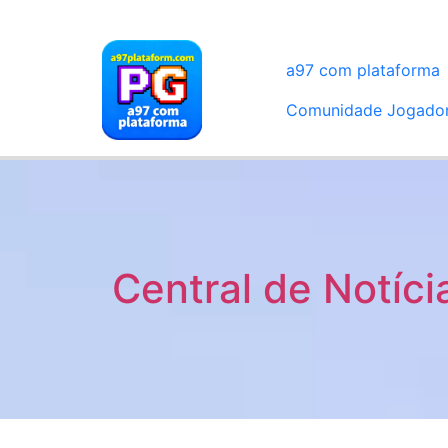
a97 com plataforma
Comunidade Jogado
Central de Notíci