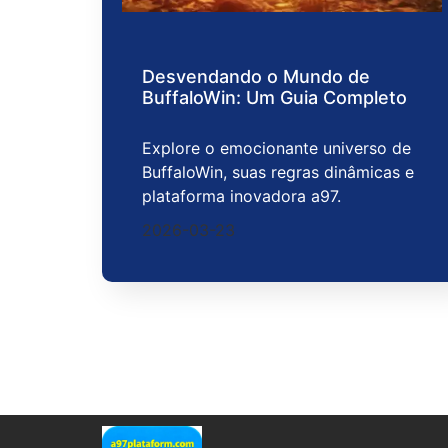
Desvendando o Mundo de
BuffaloWin: Um Guia Completo
Explore o emocionante universo de
BuffaloWin, suas regras dinâmicas e
plataforma inovadora a97.
2026-03-23