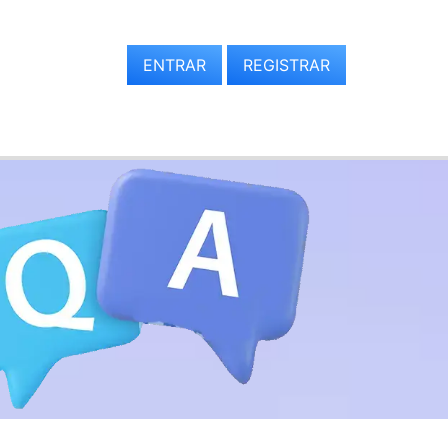
ENTRAR
REGISTRAR