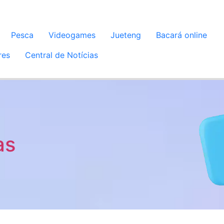
Pesca
Videogames
Jueteng
Bacará online
res
Central de Notícias
as