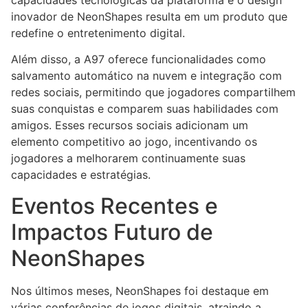
inovador de NeonShapes resulta em um produto que
redefine o entretenimento digital.
Além disso, a A97 oferece funcionalidades como
salvamento automático na nuvem e integração com
redes sociais, permitindo que jogadores compartilhem
suas conquistas e comparem suas habilidades com
amigos. Esses recursos sociais adicionam um
elemento competitivo ao jogo, incentivando os
jogadores a melhorarem continuamente suas
capacidades e estratégias.
Eventos Recentes e
Impactos Futuro de
NeonShapes
Nos últimos meses, NeonShapes foi destaque em
várias conferências de jogos digitais, atraindo a