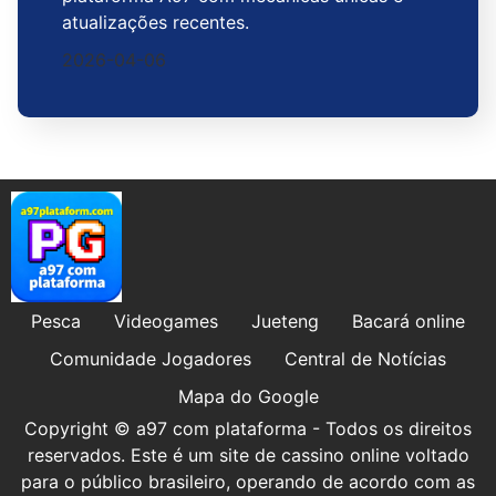
atualizações recentes.
2026-04-06
Pesca
Videogames
Jueteng
Bacará online
Comunidade Jogadores
Central de Notícias
Mapa do Google
Copyright © a97 com plataforma - Todos os direitos
reservados. Este é um site de cassino online voltado
para o público brasileiro, operando de acordo com as