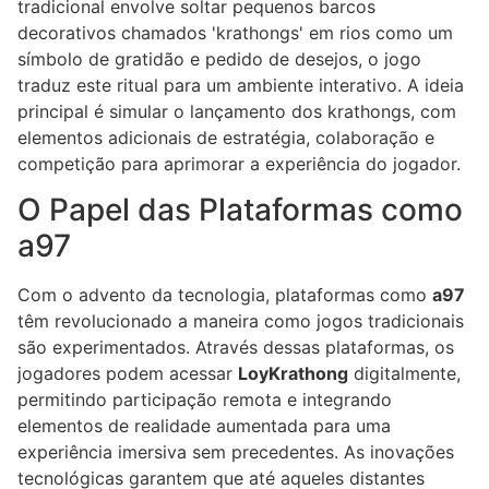
tradicional envolve soltar pequenos barcos
decorativos chamados 'krathongs' em rios como um
símbolo de gratidão e pedido de desejos, o jogo
traduz este ritual para um ambiente interativo. A ideia
principal é simular o lançamento dos krathongs, com
elementos adicionais de estratégia, colaboração e
competição para aprimorar a experiência do jogador.
O Papel das Plataformas como
a97
Com o advento da tecnologia, plataformas como
a97
têm revolucionado a maneira como jogos tradicionais
são experimentados. Através dessas plataformas, os
jogadores podem acessar
LoyKrathong
digitalmente,
permitindo participação remota e integrando
elementos de realidade aumentada para uma
experiência imersiva sem precedentes. As inovações
tecnológicas garantem que até aqueles distantes