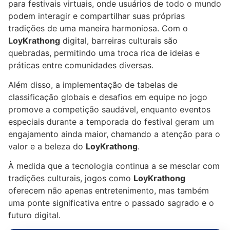
para festivais virtuais, onde usuários de todo o mundo
podem interagir e compartilhar suas próprias
tradições de uma maneira harmoniosa. Com o
LoyKrathong
digital, barreiras culturais são
quebradas, permitindo uma troca rica de ideias e
práticas entre comunidades diversas.
Além disso, a implementação de tabelas de
classificação globais e desafios em equipe no jogo
promove a competição saudável, enquanto eventos
especiais durante a temporada do festival geram um
engajamento ainda maior, chamando a atenção para o
valor e a beleza do
LoyKrathong
.
À medida que a tecnologia continua a se mesclar com
tradições culturais, jogos como
LoyKrathong
oferecem não apenas entretenimento, mas também
uma ponte significativa entre o passado sagrado e o
futuro digital.