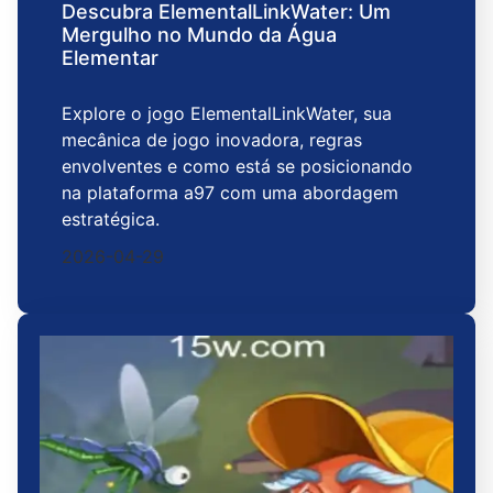
Descubra ElementalLinkWater: Um
Mergulho no Mundo da Água
Elementar
Explore o jogo ElementalLinkWater, sua
mecânica de jogo inovadora, regras
envolventes e como está se posicionando
na plataforma a97 com uma abordagem
estratégica.
2026-04-29