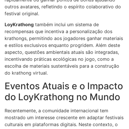
outros avatares, refletindo o espírito colaborativo do
festival original.
LoyKrathong
também inclui um sistema de
recompensas que incentiva a personalização dos
krathongs, permitindo aos jogadores ganhar materiais
e estilos exclusivos enquanto progridem. Além deste
aspecto, questões ambientais atuais são integradas,
incentivando práticas ecológicas no jogo, como a
escolha de materiais sustentáveis para a construção
do krathong virtual.
Eventos Atuais e o Impacto
do LoyKrathong no Mundo
Recentemente, a comunidade internacional tem
mostrado um interesse crescente em adaptar festivais
culturais em plataformas digitais. Neste contexto, o