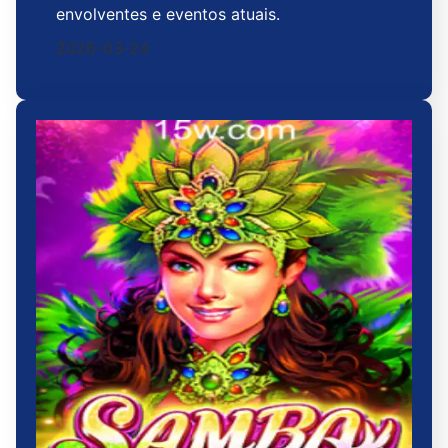
envolventes e eventos atuais.
2026-03-24