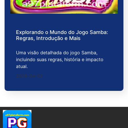
Explorando o Mundo do Jogo Samba:
Regras, Introdução e Mais
Uma visão detalhada do jogo Samba,
incluindo suas regras, história e impacto
atual.
2026-04-02