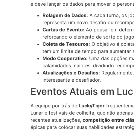
e deve lançar os dados para mover o persona
Rolagem de Dados:
A cada turno, os jo
representa um novo desafio ou recompe
Cartas de Evento:
Ao pousar em determi
reforçando o elemento de sorte do jogo
Coleta de Tesouros:
O objetivo é colet
tem um limite de tempo para aumentar a 
Modo Cooperativo:
Uma das opções mai
calamidades maiores, dividindo recompe
Atualizações e Desafios:
Regularmente, 
interessante e desafiador.
Eventos Atuais em Luc
A equipe por trás de
LuckyTiger
frequenteme
Lunar e festivais de colheita, que não apen
recentes atualizações,
competição entre clã
épicas para colocar suas habilidades estratég