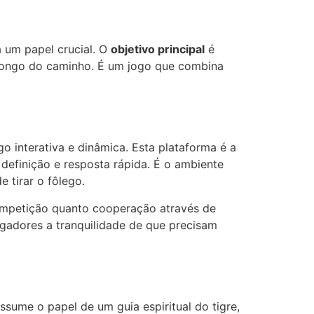
 um papel crucial. O
objetivo principal
é
o longo do caminho. É um jogo que combina
o interativa e dinâmica. Esta plataforma é a
definição e resposta rápida. É o ambiente
 tirar o fôlego.
ompetição quanto cooperação através de
ogadores a tranquilidade de que precisam
sume o papel de um guia espiritual do tigre,