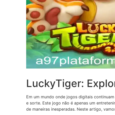
LuckyTiger: Explo
Em um mundo onde jogos digitais continuam 
e sorte. Este jogo não é apenas um entreten
de maneiras inesperadas. Neste artigo, vam