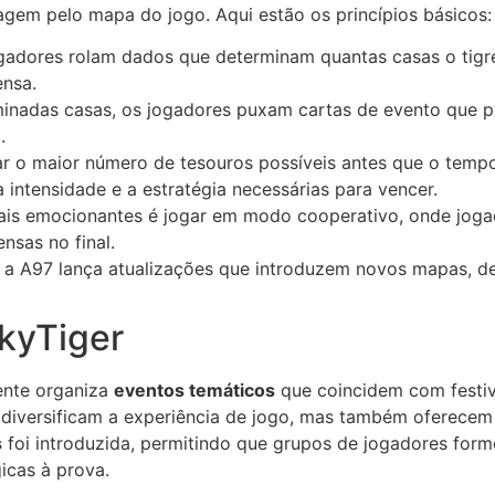
gem pelo mapa do jogo. Aqui estão os princípios básicos:
gadores rolam dados que determinam quantas casas o tigr
nsa.
nadas casas, os jogadores puxam cartas de evento que p
.
ar o maior número de tesouros possíveis antes que o temp
intensidade e a estratégia necessárias para vencer.
s emocionantes é jogar em modo cooperativo, onde jogad
nsas no final.
a A97 lança atualizações que introduzem novos mapas, de
kyTiger
nte organiza
eventos temáticos
que coincidem com festiv
as diversificam a experiência de jogo, mas também oferece
s
foi introduzida, permitindo que grupos de jogadores form
icas à prova.