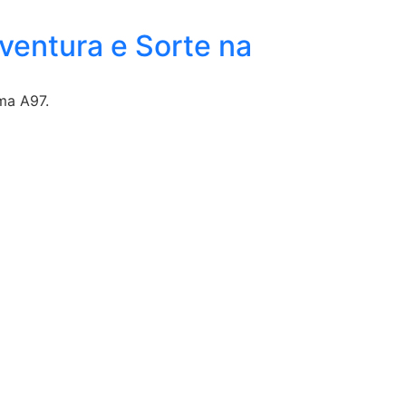
ventura e Sorte na
ma A97.