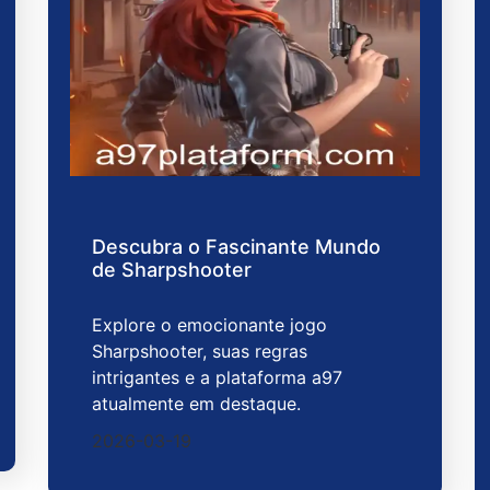
Descubra o Fascinante Mundo
de Sharpshooter
Explore o emocionante jogo
Sharpshooter, suas regras
intrigantes e a plataforma a97
atualmente em destaque.
2026-03-19