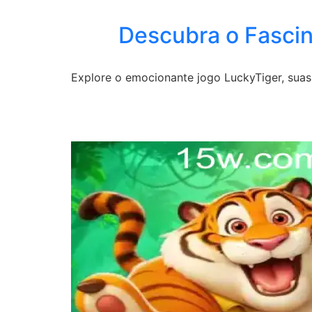
Descubra o Fascin
Explore o emocionante jogo LuckyTiger, suas