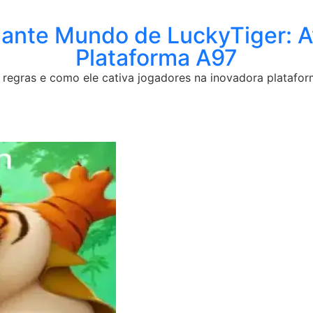
ante Mundo de LuckyTiger: A
Plataforma A97
 regras e como ele cativa jogadores na inovadora platafor