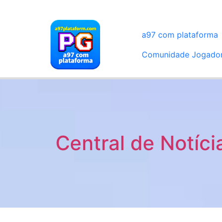
a97 com plataforma
Comunidade Jogado
Central de Notíci