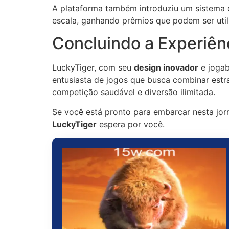
A plataforma também introduziu um sistema
escala, ganhando prêmios que podem ser utili
Concluindo a Experiên
LuckyTiger, com seu
design inovador
e jogab
entusiasta de jogos que busca combinar estr
competição saudável e diversão ilimitada.
Se você está pronto para embarcar nesta jor
LuckyTiger
espera por você.