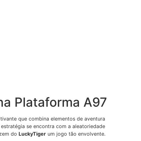
 na Plataforma A97
tivante que combina elementos de aventura
estratégia se encontra com a aleatoriedade
fazem do
LuckyTiger
um jogo tão envolvente.