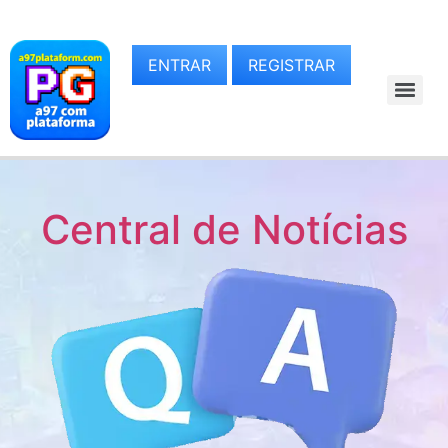
ENTRAR
REGISTRAR
Central de Notícias