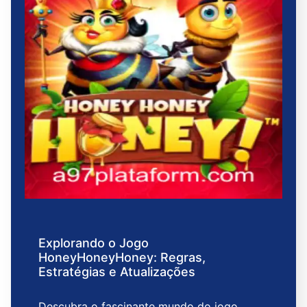
Explorando o Jogo
HoneyHoneyHoney: Regras,
Estratégias e Atualizações
Descubra o fascinante mundo do jogo