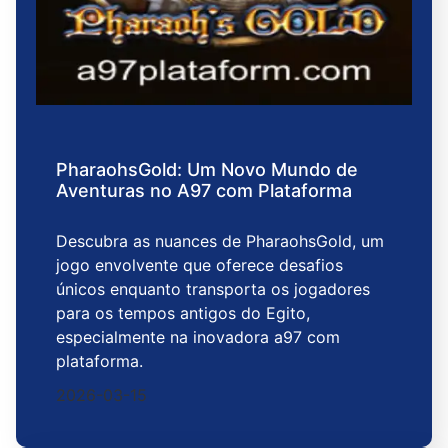
PharaohsGold: Um Novo Mundo de
Aventuras no A97 com Plataforma
Descubra as nuances de PharaohsGold, um
jogo envolvente que oferece desafios
únicos enquanto transporta os jogadores
para os tempos antigos do Egito,
especialmente na inovadora a97 com
plataforma.
2026-03-15