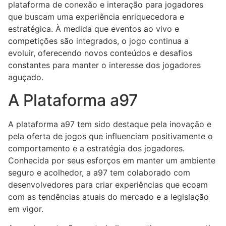
plataforma de conexão e interação para jogadores
que buscam uma experiência enriquecedora e
estratégica. À medida que eventos ao vivo e
competições são integrados, o jogo continua a
evoluir, oferecendo novos conteúdos e desafios
constantes para manter o interesse dos jogadores
aguçado.
A Plataforma a97
A plataforma a97 tem sido destaque pela inovação e
pela oferta de jogos que influenciam positivamente o
comportamento e a estratégia dos jogadores.
Conhecida por seus esforços em manter um ambiente
seguro e acolhedor, a a97 tem colaborado com
desenvolvedores para criar experiências que ecoam
com as tendências atuais do mercado e a legislação
em vigor.