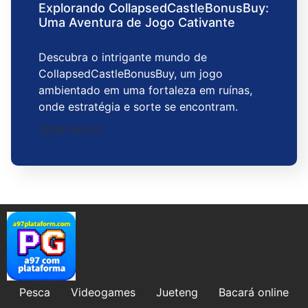
Explorando CollapsedCastleBonusBuy:
Uma Aventura de Jogo Cativante
Descubra o intrigante mundo de
CollapsedCastleBonusBuy, um jogo
ambientado em uma fortaleza em ruínas,
onde estratégia e sorte se encontram.
2026-05-22
Pesca
Videogames
Jueteng
Bacará online