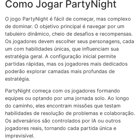
Como Jogar PartyNight
O jogo PartyNight é fácil de começar, mas complexo
de dominar. O objetivo principal é navegar por um
tabuleiro dinâmico, cheio de desafios e recompensas.
Os jogadores devem escolher seus personagens, cada
um com habilidades únicas, que influenciam sua
estratégia geral. A configuração inicial permite
partidas rápidas, mas os jogadores mais dedicados
poderão explorar camadas mais profundas de
estratégia.
PartyNight começa com os jogadores formando
equipes ou optando por uma jornada solo. Ao longo
do caminho, eles encontram missões que testam
habilidades de resolução de problemas e colaboração.
Os adversários são controlados por IA ou outros
jogadores reais, tornando cada partida única e
imprevisível.