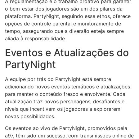
A regulamentação e o trabalho proativo para garantir
o bem-estar dos jogadores são um dos pilares da
plataforma. PartyNight, seguindo esse ethos, oferece
opções de controle parental e monitoramento de
tempo, assegurando que a diversão esteja sempre
aliada à responsabilidade.
Eventos e Atualizações do
PartyNight
A equipe por trás do PartyNight está sempre
adicionando novos eventos temáticos e atualizações
para manter o conteúdo fresco e envolvente. Cada
atualização traz novos personagens, desafiantes e
níveis que incentivam os jogadores a explorarem
novas possibilidades.
Os eventos ao vivo de PartyNight, promovidos pela
a97, têm sido um sucesso, com transmissões online de