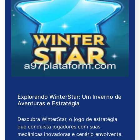
Explorando WinterStar: Um Inverno de
Aventuras e Estratégia
Descubra WinterStar, o jogo de estratégia
que conquista jogadores com suas
mecânicas inovadoras e cenário envolvente.