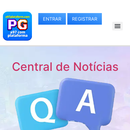
ENTRAR
REGISTRAR
Central de Notícias