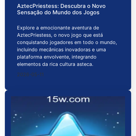
AztecPriestess: Descubra o Novo
Sensação do Mundo dos Jogos
Explore a emocionante aventura de
AztecPriestess, o novo jogo que está
conquistando jogadores em todo o mundo,
incluindo mecânicas inovadoras e uma
plataforma envolvente, integrando
elementos da rica cultura asteca.
2026-05-11