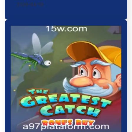
2026-04-19