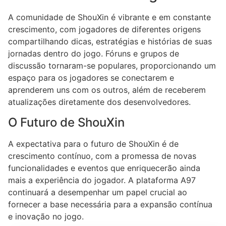
A comunidade de ShouXin é vibrante e em constante
crescimento, com jogadores de diferentes origens
compartilhando dicas, estratégias e histórias de suas
jornadas dentro do jogo. Fóruns e grupos de
discussão tornaram-se populares, proporcionando um
espaço para os jogadores se conectarem e
aprenderem uns com os outros, além de receberem
atualizações diretamente dos desenvolvedores.
O Futuro de ShouXin
A expectativa para o futuro de ShouXin é de
crescimento contínuo, com a promessa de novas
funcionalidades e eventos que enriquecerão ainda
mais a experiência do jogador. A plataforma A97
continuará a desempenhar um papel crucial ao
fornecer a base necessária para a expansão contínua
e inovação no jogo.