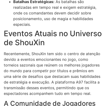
Batalhas Estratégicas:
As batalhas são
realizadas em tempo real e exigem estratégia,
onde os comandantes devem decidir sobre
posicionamento, uso de magia e habilidades
especiais.
Eventos Atuais no Universo
de ShouXin
Recentemente, ShouXin tem sido o centro de atenção
devido a eventos emocionantes no jogo, como
torneios sazonais que reúnem os melhores jogadores
do mundo para competir por títulos e prêmios em
uma série de desafios que destacam suas habilidades
de estratégia e execução. A plataforma A97 facilita a
transmissão desses eventos, permitindo que os
espectadores acompanhem tudo em tempo real.
A Comunidade de Jogadores