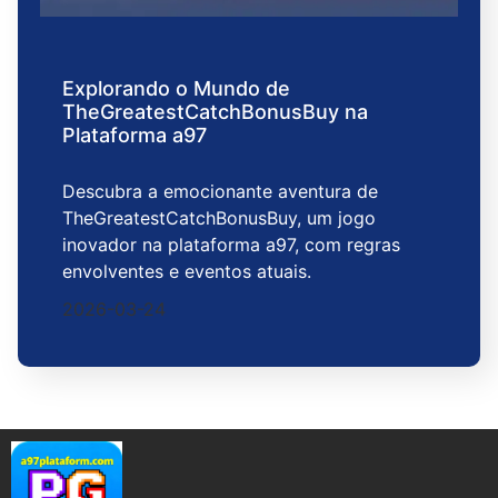
Explorando o Mundo de
TheGreatestCatchBonusBuy na
Plataforma a97
Descubra a emocionante aventura de
TheGreatestCatchBonusBuy, um jogo
inovador na plataforma a97, com regras
envolventes e eventos atuais.
2026-03-24